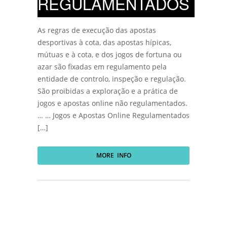
REGULAMENTADOS
As regras de execução das apostas
desportivas à cota, das apostas hípicas,
mútuas e à cota, e dos jogos de fortuna ou
azar são fixadas em regulamento pela
entidade de controlo, inspeção e regulação.
São proibidas a exploração e a prática de
jogos e apostas online não regulamentados.
… … Jogos e Apostas Online Regulamentados
[…]
MORE INFO