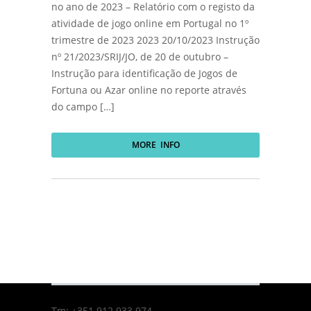
no ano de 2023 – Relatório com o registo da
atividade de jogo online em Portugal no 1º
trimestre de 2023 2023 20/10/2023 Instrução
nº 21/2023/SRIJ/JO, de 20 de outubro –
Instrução para identificação de Jogos de
Fortuna ou Azar online no reporte através
do campo […]
MORE INFO
Tm: +351 912 933 974