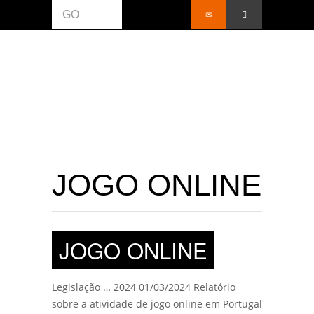
GO
JOGO ONLINE
JOGO ONLINE
Legislação … 2024 01/03/2024 Relatório
sobre a atividade de jogo online em Portugal