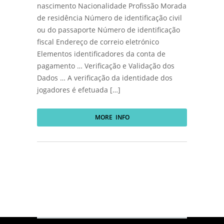
nascimento Nacionalidade Profissão Morada
de residência Número de identificação civil
ou do passaporte Número de identificação
fiscal Endereço de correio eletrónico
Elementos identificadores da conta de
pagamento … Verificação e Validação dos
Dados … A verificação da identidade dos
jogadores é efetuada […]
MORE INFO