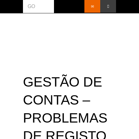
GO
GESTÃO DE
CONTAS –
PROBLEMAS
DE REGISTO