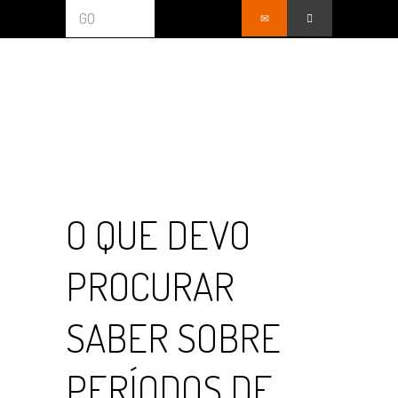
GO
O QUE DEVO
PROCURAR
SABER SOBRE
PERÍODOS DE