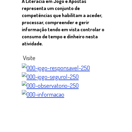
A Literacia em Jogo e Apostas
representa um conjunto de
competências que habilitam a aceder,
processar, compreender e gerir
informação tendo em vista controlar o
consumo de tempo e dinheiro nesta
atividade.
…
Visite