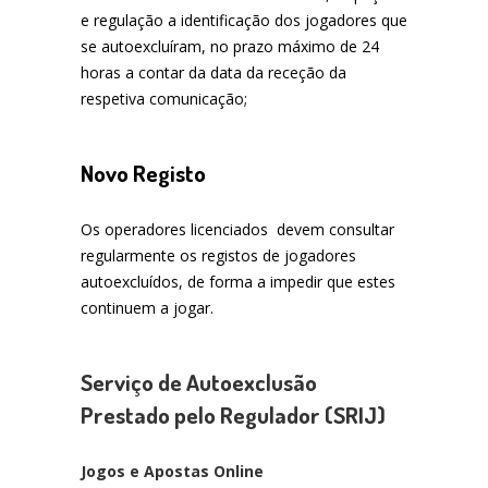
e regulação a identificação dos jogadores que
se autoexcluíram, no prazo máximo de 24
horas a contar da data da receção da
respetiva comunicação;
…
Novo Registo
…
Os operadores licenciados devem consultar
regularmente os registos de jogadores
autoexcluídos, de forma a impedir que estes
continuem a jogar.
..
Serviço de Autoexclusão
Prestado pelo Regulador (SRIJ)
…
Jogos e Apostas
Online