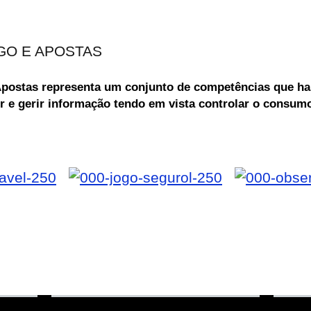
GO E APOSTAS
Apostas representa um conjunto de competências que hab
 e gerir informação tendo em vista controlar o consum