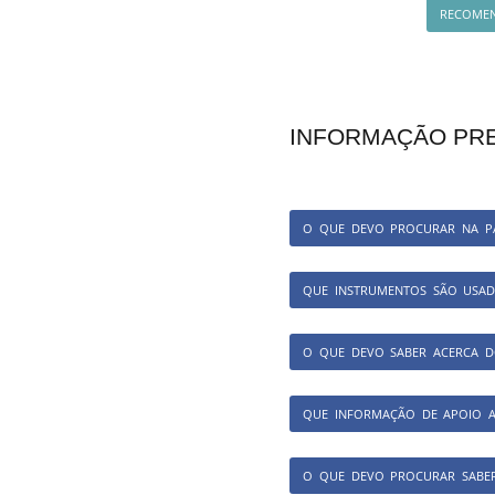
RECOMEN
…
INFORMAÇÃO PRE
…
…
O QUE DEVO PROCURAR NA PÁG
QUE INSTRUMENTOS SÃO USAD
O QUE DEVO SABER ACERCA D
QUE INFORMAÇÃO DE APOIO 
O QUE DEVO PROCURAR SABER