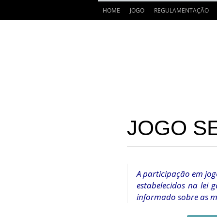
HOME
JOGO
REGULAMENTAÇÃO
JOGO S
A participação em jogo
estabelecidos na lei 
informado sobre as 