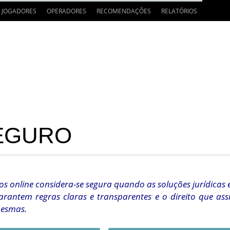
JOGADORES
OPERADORES
RECOMENDAÇÕES
RELATÓRIOS
EGURO
s online considera-se segura quando as soluções jurídicas e
garantem regras claras e transparentes e o direito que ass
mesmas.